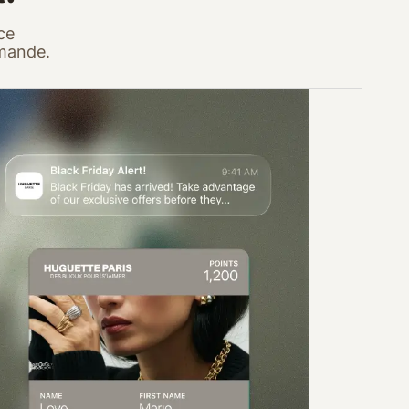
ce
mmande.