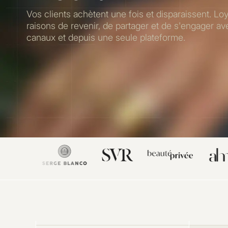
Vos clients achètent une fois et disparaissent. L
raisons de revenir, de partager et de s'engager av
canaux et depuis une seule plateforme.