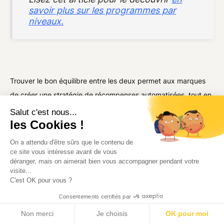
savoir plus sur les programmes par
niveaux
.
Trouver le bon équilibre entre les deux permet aux marques
de créer une stratégie de récompenses automatisées, tout en
offrant des expériences personnalisées qui les distinguent
Salut c'est nous...
les Cookies !
des autres.
Une récompense transactionnelle offre de nombreux
On a attendu d'être sûrs que le contenu de
ce site vous intéresse avant de vous
avantages et attire tous les clients, tandis que la récompense
déranger, mais on aimerait bien vous accompagner pendant votre
expérientielle ajoute un élément d'exclusivité et de prestige
visite...
C'est OK pour vous ?
pour récompenser les clients les plus fidèles.
Consentements certifiés par
Non merci
Je choisis
OK pour moi