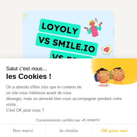
Salut c'est nous...
les Cookies !
Fidélité
On a attendu d'être sûrs que le contenu de
ce site vous intéresse avant de vous
déranger, mais on aimerait bien vous accompagner pendant votre
Le vrai comparatif Loyoly vs
visite...
Smile.io vs Rivo pour choisir
C'est OK pour vous ?
sans se tromper
Consentements certifiés par
Smile.io, Rivo ou Loyoly ? Comparez
Non merci
Je choisis
OK pour moi