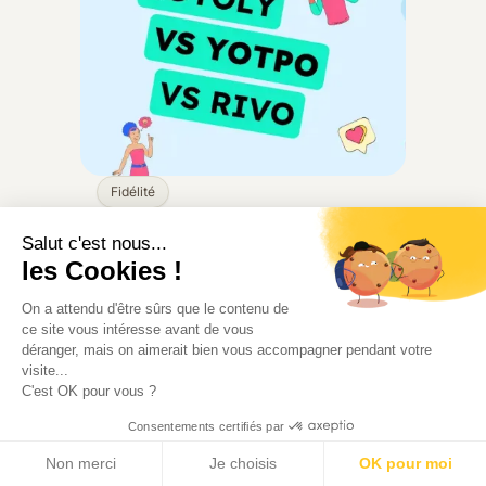
Fidélité
Salut c'est nous...
On a comparé Loyoly, Yotpo
les Cookies !
et Rivo pour que vous
On a attendu d'être sûrs que le contenu de
n'ayez pas à le faire
ce site vous intéresse avant de vous
déranger, mais on aimerait bien vous accompagner pendant votre
Loyoly, Yotpo, Rivo : trois plateformes
visite...
de fidélité, trois philosophies.
C'est OK pour vous ?
Comparez les fonctionnalités, les prix
Consentements certifiés par
et la profondeur omnicanal pour
choisir la bonne option pour votre
Non merci
Je choisis
OK pour moi
marque ecommerce.