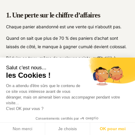
1. Une perte sur le chiffre d’affaires
Chaque panier abandonné est une vente qui n’aboutit pas.
Quand on sait que plus de 70 % des paniers d’achat sont
laissés de côté, le manque à gagner cumulé devient colossal.
Réduire ce taux, même de quelques points, suffit déjà à
booster significativement le chiffre d’affaires d’une boutique
Salut c'est nous...
les Cookies !
en ligne.
On a attendu d'être sûrs que le contenu de
2. Une rentabilité marketing moindre
ce site vous intéresse avant de vous
déranger, mais on aimerait bien vous accompagner pendant votre
Amener un client potentiel sur votre site a un coût : publicité,
visite...
C'est OK pour vous ?
SEO, production de contenus, partenariats…
Consentements certifiés par
Chaque abandon réduit mécaniquement le ROI de ces
Non merci
Je choisis
OK pour moi
investissements.