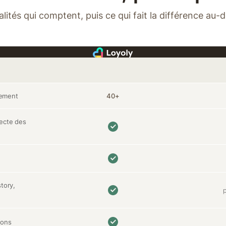
lités qui comptent, puis ce qui fait la différence au-d
gement
40+
lecte des
tory,
p
ions