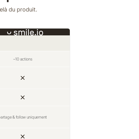
elà du produit.
~10 actions
artage & follow uniquement