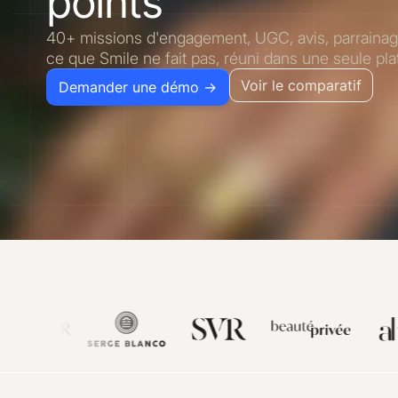
points
40+ missions d'engagement, UGC, avis, parrainage
ce que Smile ne fait pas, réuni dans une seule pl
Voir le comparatif
Demander une démo →