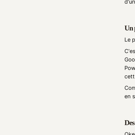
d'un
Un 
Le p
C'es
Goo
Pow
cet
Com
en s
Des 
Oken