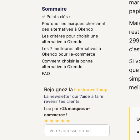
marq
Sommaire
papi
✅ Points clés :
Mais
Pourquoi les marques cherchent
des alternatives à Okendo
rest
Les critères pour choisir une
299$
alternative à Okendo
Les 7 meilleures alternatives à
c'es
Okendo pour l'e-commerce
Si 
Comment choisir la bonne
alternative à Okendo
que 
FAQ
simp
mei
Rejoignez la
Customer Loop
La newsletter qui t'aide à faire
revenir tes clients.
Lue par
+2k marques e-
commerce
!
✅
★ ★ ★ ★ ★