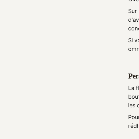
Sur 
d'av
cond
Si v
omni
Per
La f
bout
les 
Pou
rédh