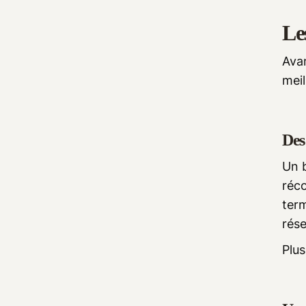
Le
Avan
mei
Des
Un 
réc
term
rés
Plus