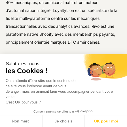
40+ mécaniques, un omnicanal natif et un moteur
d'automatisation intégré. LoyaltyLion est un spécialiste de la
fidélité multi-plateforme centré sur les mécaniques
transactionnelles avec des analytics avancés. Rivo est une
plateforme native Shopify avec des memberships payants,
principalement orientée marques DTC américaines.
Salut c'est nous...
Quelle plateforme de fidélité a le prix d'entrée
les Cookies !
le plus bas ?
On a attendu d'être sûrs que le contenu de
ce site vous intéresse avant de vous
Loyoly démarre à 99 $/mois, LoyaltyLion à 199 $ et Rivo à
déranger, mais on aimerait bien vous accompagner pendant votre
499 $. Loyoly propose le prix d'entrée le plus bas tout en
visite...
incluant plus de fonctionnalités natives que les deux autres à
C'est OK pour vous ?
niveau équivalent.
Consentements certifiés par
Non merci
Je choisis
OK pour moi