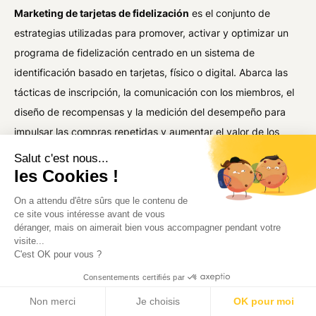
Marketing de tarjetas de fidelización
es el conjunto de
estrategias utilizadas para promover, activar y optimizar un
programa de fidelización centrado en un sistema de
identificación basado en tarjetas, físico o digital. Abarca las
tácticas de inscripción, la comunicación con los miembros, el
diseño de recompensas y la medición del desempeño para
impulsar las compras repetidas y aumentar el valor de los
clientes durante toda su vida útil.
Salut c'est nous...
les Cookies !
¿Cómo se comercializa eficazmente un
On a attendu d'être sûrs que le contenu de
programa de tarjetas de fidelización?
ce site vous intéresse avant de vous
déranger, mais on aimerait bien vous accompagner pendant votre
Comience con una inscripción de alta visibilidad en todos los
visite...
puntos de contacto clave: páginas de productos, proceso de
C'est OK pour vous ?
pago, correos electrónicos posteriores a la compra y
Consentements certifiés par
empaques. Luego, activa a los miembros con comunicaciones
Non merci
Je choisis
OK pour moi
personalizadas vinculadas a sus
comportamiento de lealtad
,