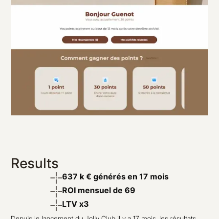
Results
637 k € générés en 17 mois
ROI mensuel de 69
LTV x3
Depuis le lancement du Jolly Club il y a 17 mois, les résultats